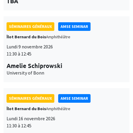
des
personnaliser l’utilisation de ces services. Votre choix pourra être
modifié à tout moment depuis le lien « Gestion des cookies »
données
accessible en bas de page. Pour en savoir plus, consultez notre
SÉMINAIRES GÉNÉRAUX
AMSE SEMINAR
personnelles
politique de confidentialité
.
Îlot Bernard du Bois
Amphithéâtre
et
Personnaliser
Refuser
Accepter
Lundi 9 novembre 2026
des
11:30 à 12:45
cookies
Amelie Schiprowski
University of Bonn
SÉMINAIRES GÉNÉRAUX
AMSE SEMINAR
Îlot Bernard du Bois
Amphithéâtre
Lundi 16 novembre 2026
11:30 à 12:45
Albretch Glitz