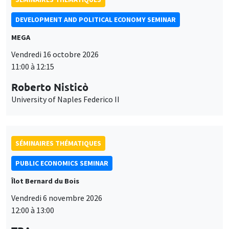
DEVELOPMENT AND POLITICAL ECONOMY SEMINAR
MEGA
Vendredi 16 octobre 2026
11:00 à 12:15
Roberto Nisticò
University of Naples Federico II
SÉMINAIRES THÉMATIQUES
PUBLIC ECONOMICS SEMINAR
Îlot Bernard du Bois
Vendredi 6 novembre 2026
12:00 à 13:00
Ce site utilise des cookies et des services tiers pour garantir son bon
Utilisation
fonctionnement, analyser la fréquentation du site et proposer des
TBA
contenus multimédias. Vous êtes libre d’accepter, de refuser ou de