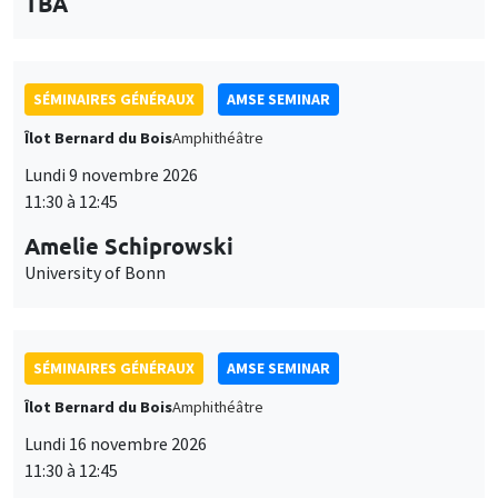
des
personnaliser l’utilisation de ces services. Votre choix pourra être
modifié à tout moment depuis le lien « Gestion des cookies »
données
SÉMINAIRES GÉNÉRAUX
AMSE SEMINAR
accessible en bas de page. Pour en savoir plus, consultez notre
personnelles
politique de confidentialité
.
Îlot Bernard du Bois
Amphithéâtre
et
Personnaliser
Refuser
Accepter
Lundi 9 novembre 2026
des
11:30 à 12:45
cookies
Amelie Schiprowski
University of Bonn
SÉMINAIRES GÉNÉRAUX
AMSE SEMINAR
Îlot Bernard du Bois
Amphithéâtre
Lundi 16 novembre 2026
11:30 à 12:45
Albretch Glitz