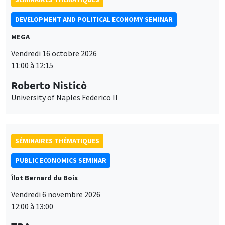
DEVELOPMENT AND POLITICAL ECONOMY SEMINAR
MEGA
Vendredi 16 octobre 2026
11:00 à 12:15
Roberto Nisticò
University of Naples Federico II
SÉMINAIRES THÉMATIQUES
PUBLIC ECONOMICS SEMINAR
Îlot Bernard du Bois
Vendredi 6 novembre 2026
12:00 à 13:00
Ce site utilise des cookies et des services tiers pour garantir son bon
TBA
Utilisation
fonctionnement, analyser la fréquentation du site et proposer des
contenus multimédias. Vous êtes libre d’accepter, de refuser ou de