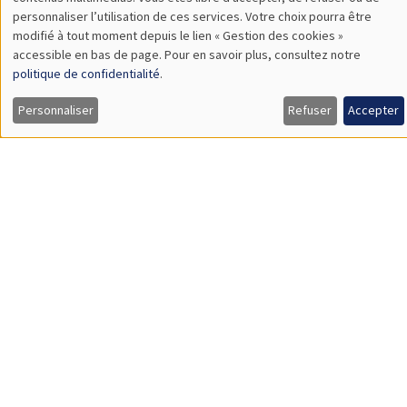
TBA
des
personnaliser l’utilisation de ces services. Votre choix pourra être
modifié à tout moment depuis le lien « Gestion des cookies »
données
accessible en bas de page. Pour en savoir plus, consultez notre
personnelles
politique de confidentialité
.
SÉMINAIRES GÉNÉRAUX
AMSE SEMINAR
et
Personnaliser
Refuser
Accepter
Îlot Bernard du Bois
Amphithéâtre
des
Lundi 9 novembre 2026
cookies
11:30 à 12:45
Amelie Schiprowski
University of Bonn
SÉMINAIRES GÉNÉRAUX
AMSE SEMINAR
Îlot Bernard du Bois
Amphithéâtre
Lundi 16 novembre 2026
11:30 à 12:45