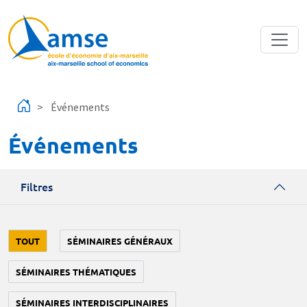
Aller au contenu principal
Événements
Événements
Filtres
TOUT
SÉMINAIRES GÉNÉRAUX
SÉMINAIRES THÉMATIQUES
SÉMINAIRES INTERDISCIPLINAIRES