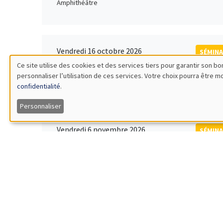
Amphithéâtre
Vendredi 16 octobre 2026
SÉMINA
11:00 à 12:15
Ce site utilise des cookies et des services tiers pour garantir son 
Rober
personnaliser l’utilisation de ces services. Votre choix pourra être 
Utilisation
MEGA
Universi
confidentialité
.
des
Personnaliser
données
Vendredi 6 novembre 2026
SÉMINA
12:00 à 13:00
TBA
personnelles
Îlot Bernard du Bois
et
des
Lundi 9 novembre 2026
SÉMINA
11:30 à 12:45