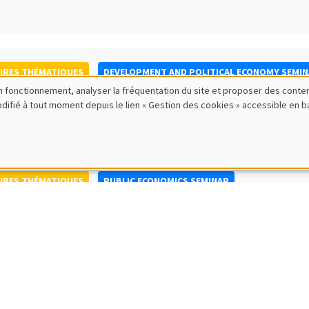
IRES THÉMATIQUES
DEVELOPMENT AND POLITICAL ECONOMY SEMI
bon fonctionnement, analyser la fréquentation du site et proposer des conte
to Nisticò
modifié à tout moment depuis le lien « Gestion des cookies » accessible en 
ty of Naples Federico II
IRES THÉMATIQUES
PUBLIC ECONOMICS SEMINAR
IRES GÉNÉRAUX
AMSE SEMINAR