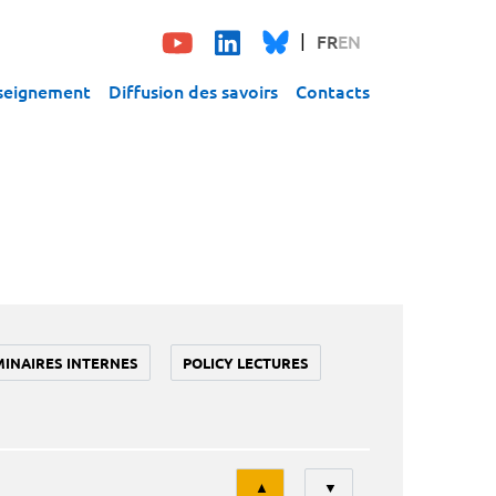
FR
EN
seignement
Diffusion des savoirs
Contacts
MINAIRES INTERNES
POLICY LECTURES
Tri
▲
▼