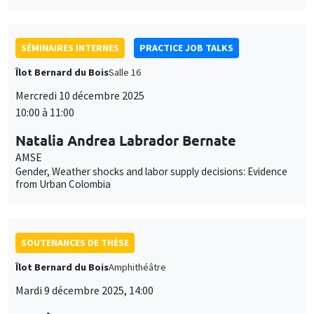
modifié à tout moment depuis le lien « Gestion des cookies »
données
accessible en bas de page. Pour en savoir plus, consultez notre
personnelles
politique de confidentialité
.
SÉMINAIRES INTERNES
PRACTICE JOB TALKS
et
Personnaliser
Refuser
Accepter
Îlot Bernard du Bois
Salle 16
des
Mercredi 10 décembre 2025
cookies
10:00 à 11:00
Natalia Andrea Labrador Bernate
AMSE
Gender, Weather shocks and labor supply decisions: Evidence
from Urban Colombia
SOUTENANCES DE THÈSE
Îlot Bernard du Bois
Amphithéâtre
Mardi 9 décembre 2025, 14:00
Santiago Lopez