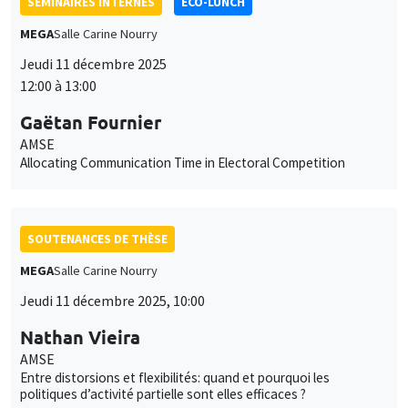
MEGA
Salle Carine Nourry
Jeudi 11 décembre 2025
12:00 à 13:00
Gaëtan Fournier
AMSE
Allocating Communication Time in Electoral Competition
SOUTENANCES DE THÈSE
MEGA
Salle Carine Nourry
Jeudi 11 décembre 2025, 10:00
Nathan Vieira
Ce site utilise des cookies et des services tiers pour garantir son bon
AMSE
Utilisation
fonctionnement, analyser la fréquentation du site et proposer des
Entre distorsions et flexibilités: quand et pourquoi les
contenus multimédias. Vous êtes libre d’accepter, de refuser ou de
politiques d’activité partielle sont elles efficaces ?
des
personnaliser l’utilisation de ces services. Votre choix pourra être