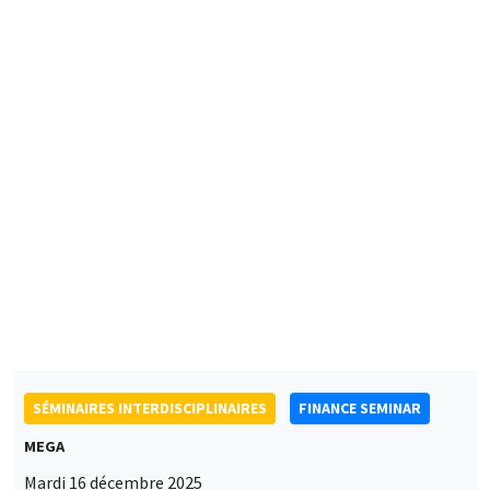
SÉMINAIRES INTERNES
PHD SEMINAR
Îlot Bernard du Bois
Amphithéâtre
Mardi 16 décembre 2025
11:00 à 12:30
Mariya Sakharova*, Alexandre Arnout**
AMSE
Victory over Vodka? The Consequences of the Russian Empire’s
Spirits Monopoly*
Political Involvement and Parental Transmission**
SÉMINAIRES INTERDISCIPLINAIRES
FINANCE SEMINAR
MEGA
Mardi 16 décembre 2025