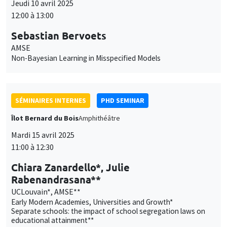
Jeudi 10 avril 2025
12:00 à 13:00
Ce site utilise des cookies et des services tiers pour garantir son bon
Utilisation
fonctionnement, analyser la fréquentation du site et proposer des
Sebastian Bervoets
contenus multimédias. Vous êtes libre d’accepter, de refuser ou de
des
personnaliser l’utilisation de ces services. Votre choix pourra être
AMSE
modifié à tout moment depuis le lien « Gestion des cookies »
Non-Bayesian Learning in Misspecified Models
données
accessible en bas de page. Pour en savoir plus, consultez notre
personnelles
politique de confidentialité
.
et
Personnaliser
Refuser
Accepter
SÉMINAIRES INTERNES
PHD SEMINAR
des
Îlot Bernard du Bois
Amphithéâtre
cookies
Mardi 15 avril 2025
11:00 à 12:30
Chiara Zanardello*, Julie
Rabenandrasana**
UCLouvain*, AMSE**
Early Modern Academies, Universities and Growth*
Separate schools: the impact of school segregation laws on
educational attainment**