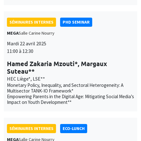
SÉMINAIRES INTERNES
PHD SEMINAR
MEGA
Salle Carine Nourry
Mardi 22 avril 2025
11:00 à 12:30
Hamed Zakaria Mzouti*, Margaux
Suteau**
HEC Liège*, LSE**
Monetary Policy, Inequality, and Sectoral Heterogeneity: A
Multisector TANK-IO Framework*
Empowering Parents in the Digital Age: Mitigating Social Media’s
Impact on Youth Development**
SÉMINAIRES INTERNES
ECO-LUNCH
MEGA
Salle Carine Nourry