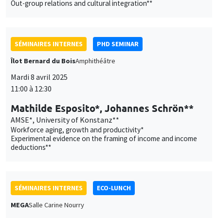
Out-group relations and cultural integration**
SÉMINAIRES INTERNES
PHD SEMINAR
Îlot Bernard du Bois
Amphithéâtre
Mardi 8 avril 2025
11:00 à 12:30
Mathilde Esposito*, Johannes Schrön**
AMSE*, University of Konstanz**
Workforce aging, growth and productivity*
Experimental evidence on the framing of income and income
deductions**
SÉMINAIRES INTERNES
ECO-LUNCH
MEGA
Salle Carine Nourry