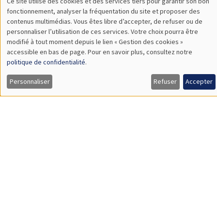
Emma Paladino*, Ali Hassan**
AMSE
Hiding the Queen: Anonymous Competitions and Gender
Performance in a Randomized Chess Experiment*
Impact investor behavior**
SÉMINAIRES INTERNES
ECO-LUNCH
MEGA
Salle Carine Nourry
Jeudi 15 mai 2025
12:00 à 13:00
Jiakun Zheng
AMSE
Accounting for Ex Post Regret in Evaluating Sustainable
Actions