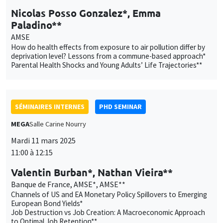
Nicolas Posso Gonzalez*, Emma
Paladino**
AMSE
How do health effects from exposure to air pollution differ by
deprivation level? Lessons from a commune-based approach*
Parental Health Shocks and Young Adults’ Life Trajectories**
SÉMINAIRES INTERNES
PHD SEMINAR
MEGA
Salle Carine Nourry
Mardi 11 mars 2025
11:00 à 12:15
Valentin Burban*, Nathan Vieira**
Banque de France, AMSE*, AMSE**
Channels of US and EA Monetary Policy Spillovers to Emerging
European Bond Yields*
Job Destruction vs Job Creation: A Macroeconomic Approach
to Optimal Job Retention**