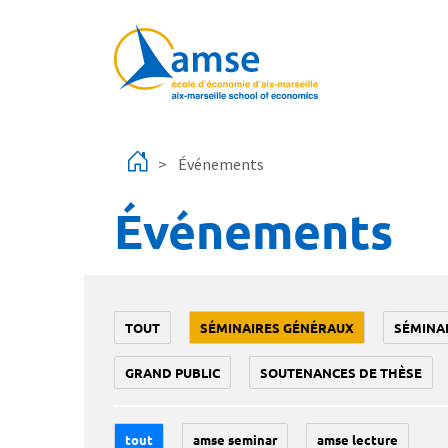
Aller au contenu principal
Événements
Événements
TOUT
SÉMINAIRES GÉNÉRAUX
SÉMINA
GRAND PUBLIC
SOUTENANCES DE THÈSE
tout
amse seminar
amse lecture