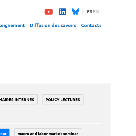
FR
EN
seignement
Diffusion des savoirs
Contacts
NAIRES INTERNES
POLICY LECTURES
inar
macro and labor market seminar