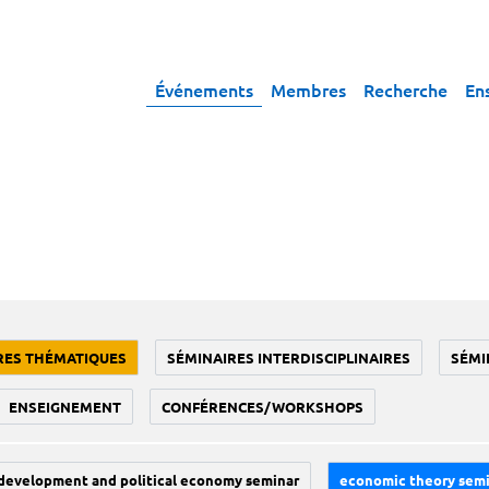
Événements
Membres
Recherche
En
RES THÉMATIQUES
SÉMINAIRES INTERDISCIPLINAIRES
SÉMI
ENSEIGNEMENT
CONFÉRENCES/WORKSHOPS
development and political economy seminar
economic theory sem