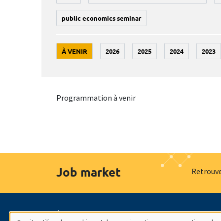
public economics seminar
À VENIR
2026
2025
2024
2023
Programmation à venir
Job market
Retrouve
À propos
Nos engagements
Hommage à