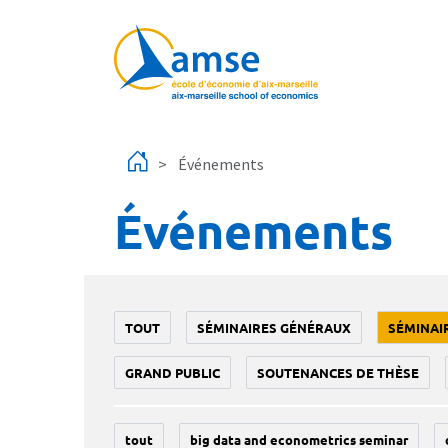
Aller au contenu principal
Événements
Événements
TOUT
SÉMINAIRES GÉNÉRAUX
SÉMINAI
GRAND PUBLIC
SOUTENANCES DE THÈSE
tout
big data and econometrics seminar