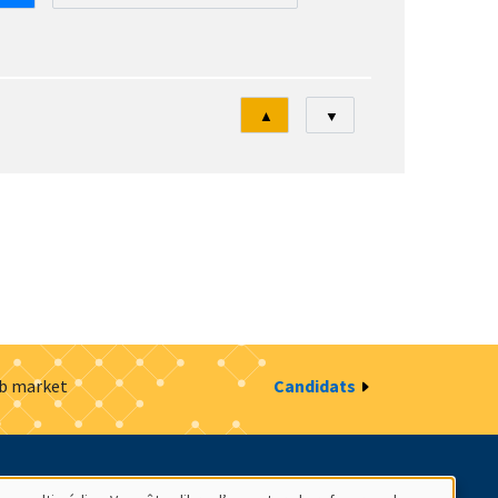
Tri
▲
▼
ob market
Candidats
estion des cookies
Intranet