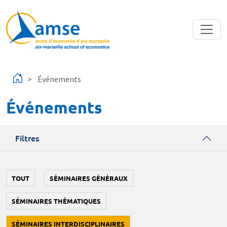
Aller au contenu principal
Événements
Événements
Filtres
TOUT
SÉMINAIRES GÉNÉRAUX
SÉMINAIRES THÉMATIQUES
SÉMINAIRES INTERDISCIPLINAIRES