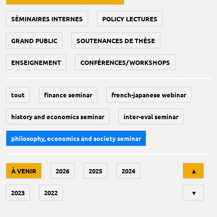
SÉMINAIRES INTERNES
POLICY LECTURES
GRAND PUBLIC
SOUTENANCES DE THÈSE
ENSEIGNEMENT
CONFÉRENCES/WORKSHOPS
tout
finance seminar
french-japanese webinar
history and economics seminar
inter-eval seminar
philosophy, economics and society seminar
Tri
À VENIR
2026
2025
2024
▲
2023
2022
▼