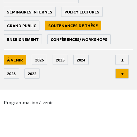
SÉMINAIRES INTERNES
POLICY LECTURES
GRAND PUBLIC
SOUTENANCES DE THÈSE
ENSEIGNEMENT
CONFÉRENCES/WORKSHOPS
Tri
À VENIR
2026
2025
2024
▲
2023
2022
▼
Programmation à venir