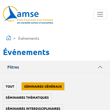
Aller au contenu principal
Événements
Événements
Filtres
TOUT
SÉMINAIRES GÉNÉRAUX
SÉMINAIRES THÉMATIQUES
SÉMINAIRES INTERDISCIPLINAIRES