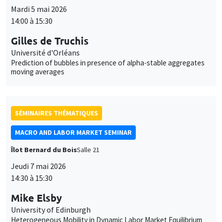
Mike Elsby
University of Edinburgh
Heterogeneous Mobility in Dynamic Labor Market Equilibrium
SÉMINAIRES THÉMATIQUES
DEVELOPMENT AND POLITICAL ECONOMY SEMINAR
Îlot Bernard du Bois
Amphithéâtre
Vendredi 29 mai 2026
11:00 à 12:15
Erica Field
Duke University
It takes a village: Mobilizing community norms enforcement to
reduce intimate partner violence