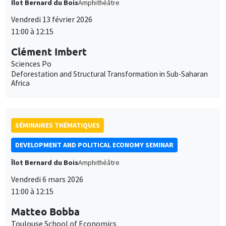
Matteo Bobba
Toulouse School of Economics
Perceived Ability and School Choices: Experimental Evidence
and Scale-up Effects
SÉMINAIRES THÉMATIQUES
MACRO AND LABOR MARKET SEMINAR
MEGA
Salle Carine Nourry
Jeudi 12 mars 2026
14:30 à 15:30
Federica Romei
University of Oxford
Monopsony, Income Risk and R* Multiplicity