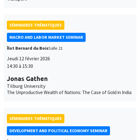
DEVELOPMENT AND POLITICAL ECONOMY SEMINAR
Îlot Bernard du Bois
Amphithéâtre
Vendredi 13 février 2026
11:00 à 12:15
Clément Imbert
Sciences Po
Deforestation and Structural Transformation in Sub-Saharan
Africa
SÉMINAIRES THÉMATIQUES
DEVELOPMENT AND POLITICAL ECONOMY SEMINAR
Îlot Bernard du Bois
Amphithéâtre
Vendredi 6 mars 2026
11:00 à 12:15