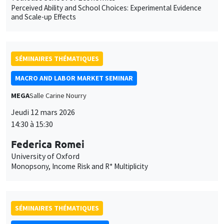
SÉMINAIRES THÉMATIQUES
ECONOMIC THEORY SEMINAR
Îlot Bernard du Bois
Salle 17
Vendredi 13 mars 2026
12:00 à 13:00
Clément Malgouyres
CREST
The Trade-Off Between Decarbonization and Reshoring:
Evidence from the French EV Environmental Score Reform
SÉMINAIRES THÉMATIQUES
BIG DATA AND ECONOMETRICS SEMINAR
Îlot Bernard du Bois
Salle 16