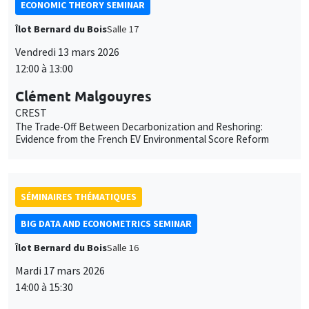
Mardi 17 mars 2026
14:00 à 15:30
Sébastien Laurent
AMSE
Autoregressive conditional betas: estimation, penalization,
realized extension
SÉMINAIRES THÉMATIQUES
ECONOMIC THEORY SEMINAR
Îlot Bernard du Bois
Salle 17
Vendredi 20 mars 2026
12:00 à 13:00
Eugenio Verrina
GATE-Lyon
Social Identity and Selection Neglect