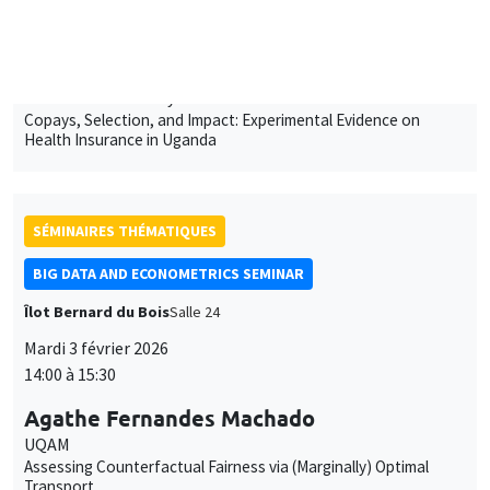
Agathe Fernandes Machado
UQAM
Assessing Counterfactual Fairness via (Marginally) Optimal
Transport
SÉMINAIRES THÉMATIQUES
MACRO AND LABOR MARKET SEMINAR
Îlot Bernard du Bois
Salle 21
Jeudi 12 février 2026
14:30 à 15:30
Jonas Gathen
Tilburg University
The Unproductive Wealth of Nations: The Case of Gold in India
SÉMINAIRES THÉMATIQUES