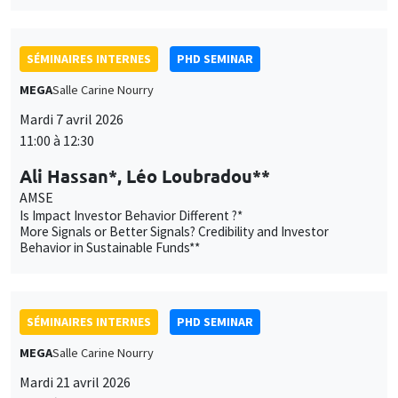
AMSE
Is Impact Investor Behavior Different ?*
More Signals or Better Signals? Credibility and Investor
Behavior in Sustainable Funds**
SÉMINAIRES INTERNES
PHD SEMINAR
MEGA
Salle Carine Nourry
Mardi 21 avril 2026
11:00 à 11:45
Lucy Grinker
AMSE
Astrology and Economic Uncertainty: Beliefs and the Content
of Horoscopes
SÉMINAIRES INTERNES
PHD SEMINAR
Ce site utilise des cookies et des services tiers pour garantir son bon