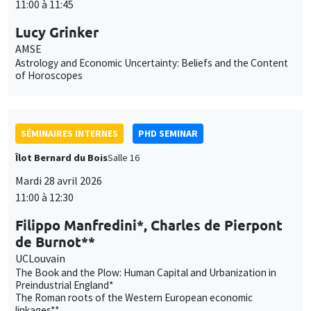
Utilisation
fonctionnement, analyser la fréquentation du site et proposer des
Îlot Bernard du Bois
Salle 16
contenus multimédias. Vous êtes libre d’accepter, de refuser ou de
des
Mardi 28 avril 2026
personnaliser l’utilisation de ces services. Votre choix pourra être
11:00 à 12:30
modifié à tout moment depuis le lien « Gestion des cookies »
données
accessible en bas de page. Pour en savoir plus, consultez notre
Filippo Manfredini*, Charles de Pierpont
personnelles
politique de confidentialité
.
de Burnot**
et
Personnaliser
Refuser
Accepter
UCLouvain
des
The Book and the Plow: Human Capital and Urbanization in
Preindustrial England*
cookies
The Roman roots of the Western European economic
linkages**
SÉMINAIRES INTERNES
PHD SEMINAR
MEGA
Salle Carine Nourry
Mardi 5 mai 2026
11:00 à 12:15
Anisha Ghosh*, Marco Matani**