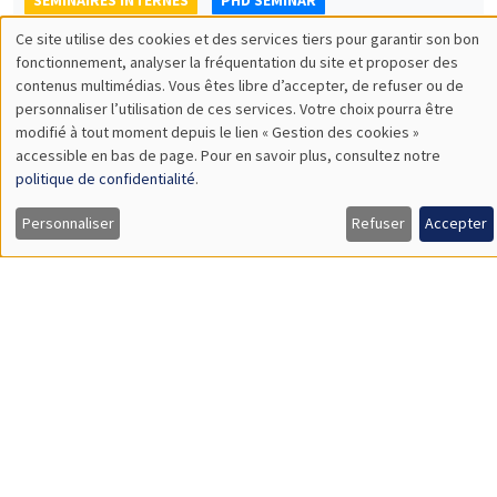
Pollution, Longevity, Fertility, and Economic Growth**
SÉMINAIRES INTERNES
PHD SEMINAR
Îlot Bernard du Bois
Amphithéâtre
Mardi 9 juin 2026
11:00 à 12:30
Thomas Belaich*, Lilie Timricht**
AMSE
Why was Blum not FDR: The Missing Farm Channel of
Devaluation*
The Contribution of International Master Students to
Entrepreneurship in the World**
Load More