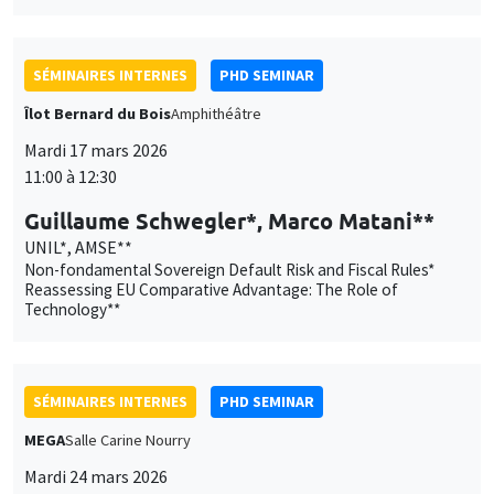
UNIL*, AMSE**
Non-fondamental Sovereign Default Risk and Fiscal Rules*
Reassessing EU Comparative Advantage: The Role of
Technology**
SÉMINAIRES INTERNES
PHD SEMINAR
MEGA
Salle Carine Nourry
Mardi 24 mars 2026
11:00 à 12:30
Xavier Chatron-Colliet*, Valentin
Burban**
AMSE*, Banque de France, AMSE**
Eudaimonia: between social justice and relationnal agency*
Natural Disasters and Interest Rates**