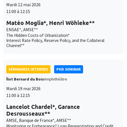
SÉMINAIRES INTERNES
PHD SEMINAR
Îlot Bernard du Bois
Amphithéâtre
Mardi 19 mai 2026
11:00 à 12:15
Lancelot Chardel*, Garance
Desrousseaux**
AMSE, Banque de France*, AMSE**
Monitoring or Forbearance? Loan Renegotiation and Credit
Discipline in Bank Lending to Non-Bank Financial
Intermediaries*
Financing Constraints and Entrepreneurial Outcomes: Evidence
from Unemployment Insurance Support**
SÉMINAIRES INTERNES
PHD SEMINAR
MEGA
Salle Carine Nourry