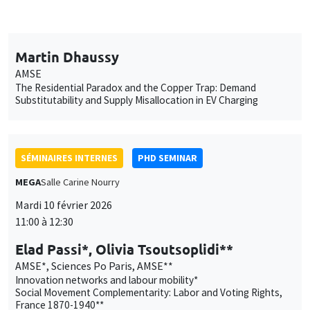
SÉMINAIRES INTERNES
PHD SEMINAR
MEGA
Salle Carine Nourry
Mardi 10 février 2026
11:00 à 12:30
Elad Passi*, Olivia Tsoutsoplidi**
AMSE*, Sciences Po Paris, AMSE**
Innovation networks and labour mobility*
Social Movement Complementarity: Labor and Voting Rights,
France 1870-1940**
SÉMINAIRES INTERNES
PHD SEMINAR
Îlot Bernard du Bois
Amphithéâtre
Mardi 17 février 2026
11:00 à 12:30
Maha Ouali*, Simon Rebeyrolles**