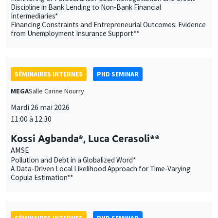
Mardi 26 mai 2026
11:00 à 12:30
Kossi Agbanda*, Luca Cerasoli**
AMSE
Pollution and Debt in a Globalized Word*
A Data-Driven Local Likelihood Approach for Time-Varying
Copula Estimation**
SÉMINAIRES INTERNES
PHD SEMINAR
MEGA
Salle Carine Nourry
Mardi 2 juin 2026
11:00 à 12:30
Carla Ilardi*, Shadas Marc Sodji**
AMSE
Agency Overload and Organizational Adaptation in Jobseeker
Support : Evidence from Pôle emploi Agencies during the Covid-
19 Crisis*