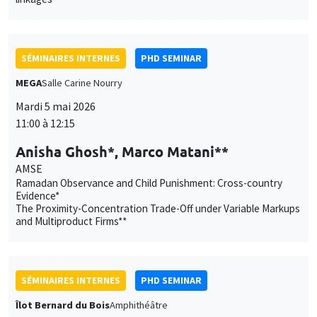
AMSE
Ramadan Observance and Child Punishment: Cross-country
Evidence*
The Proximity-Concentration Trade-Off under Variable Markups
and Multiproduct Firms**
SÉMINAIRES INTERNES
PHD SEMINAR
Îlot Bernard du Bois
Amphithéâtre
Mardi 12 mai 2026
11:00 à 12:15
Matéo Moglia*, Henri Wöhleke**
ENSAE*, AMSE**
The Hidden Costs of Urbanization*
Interest Rate Policy, Reserve Policy, and the Collateral
Channel**