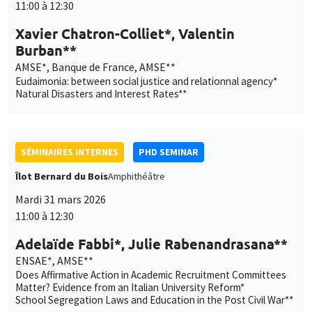
SÉMINAIRES INTERNES
PHD SEMINAR
Îlot Bernard du Bois
Amphithéâtre
Mardi 31 mars 2026
11:00 à 12:30
Adelaïde Fabbi*, Julie Rabenandrasana**
ENSAE*, AMSE**
Does Affirmative Action in Academic Recruitment Committees
Matter? Evidence from an Italian University Reform*
School Segregation Laws and Education in the Post Civil War**
SÉMINAIRES INTERNES
PHD SEMINAR
MEGA
Salle Carine Nourry
Mardi 7 avril 2026
11:00 à 12:30
Ali Hassan*, Léo Loubradou**