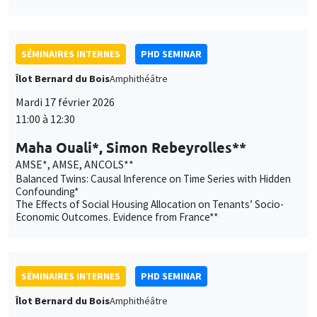
AMSE*, AMSE, ANCOLS**
Balanced Twins: Causal Inference on Time Series with Hidden
Confounding*
The Effects of Social Housing Allocation on Tenants’ Socio-
Economic Outcomes. Evidence from France**
SÉMINAIRES INTERNES
PHD SEMINAR
Îlot Bernard du Bois
Amphithéâtre
Mardi 3 mars 2026
11:00 à 12:30
Mathis Preti*, Lola Soubeyrand**
AMSE
Smoke-Fueled Science: How Tobacco Industry Shaped
Scientific Research*
How do humans cope with rare and extreme events (REE)?
Modeling REE Sensitivity beyond standard Q-Learning**