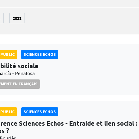
3
2022
PUBLIC
SCIENCES ECHOS
bilité sociale
García - Peñalosa
MENT EN FRANÇAIS
PUBLIC
SCIENCES ECHOS
rence Sciences Echos - Entraide et lien social :
es ?
Bourlès