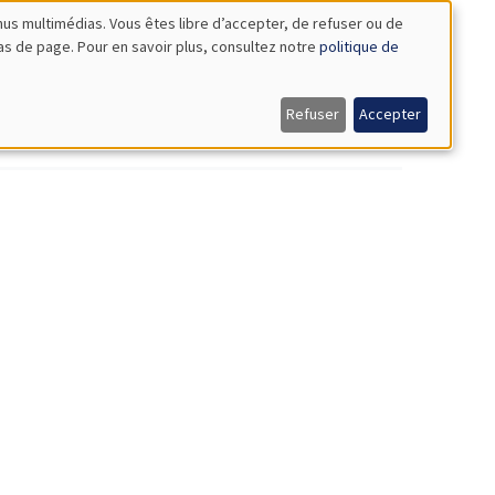
nus multimédias. Vous êtes libre d’accepter, de refuser ou de
bas de page. Pour en savoir plus, consultez notre
politique de
es Propriétaires" !
Refuser
Accepter
uand l'histoire et l'économie se