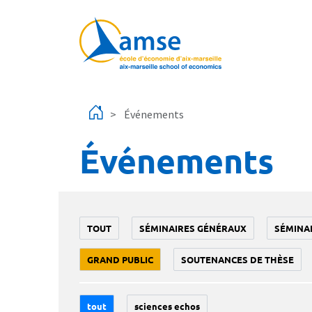
Aller au contenu principal
Événements
Événements
TOUT
SÉMINAIRES GÉNÉRAUX
SÉMINA
GRAND PUBLIC
SOUTENANCES DE THÈSE
tout
sciences echos