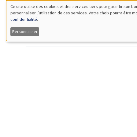
GRAND 
Ce site utilise des cookies et des services tiers pour garantir son 
14:00 à 16:00
Jeu "
personnaliser l’utilisation de ces services. Votre choix pourra être 
Utilisation
À l'occa
confidentialité
.
des
UNIQUE
Personnaliser
données
Mardi 4 novembre 2025, 09:30 à
GRAND 
personnelles
Jeudi 6 novembre 2025, 20:30
Journ
et
Arthur 
UNIQUE
des
cookies
Lundi 17 novembre 2025
GRAND 
19:00 à 21:00
Econo
crois