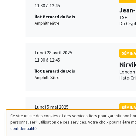
11:30 à 12:45
Jean-
Îlot Bernard du Bois
TSE
Amphithéâtre
Do Crypt
Lundi 28 avril 2025
SÉMINA
11:30 à 12:45
Nirvi
Îlot Bernard du Bois
London 
Amphithéâtre
Hate-Cri
Lundi 5 mai 2025
SÉMINA
11:30 à 12:45
Ce site utilise des cookies et des services tiers pour garantir son 
Jörge
personnaliser l’utilisation de ces services. Votre choix pourra être 
Utilisation
Îlot Bernard du Bois
Stockho
confidentialité
.
Amphithéâtre
On the p