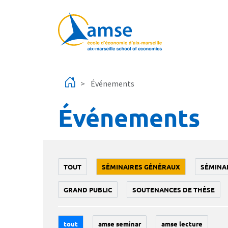
Aller au contenu principal
Événements
Événements
TOUT
SÉMINAIRES GÉNÉRAUX
SÉMINA
GRAND PUBLIC
SOUTENANCES DE THÈSE
tout
amse seminar
amse lecture