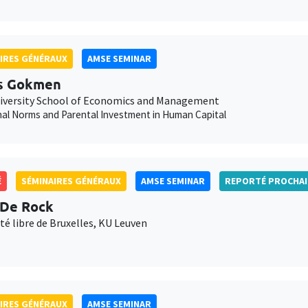
IRES GÉNÉRAUX
AMSE SEMINAR
s Gokmen
iversity School of Economics and Management
nal Norms and Parental Investment in Human Capital
É
SÉMINAIRES GÉNÉRAUX
AMSE SEMINAR
REPORTÉ PROCHA
 De Rock
té libre de Bruxelles, KU Leuven
IRES GÉNÉRAUX
AMSE SEMINAR