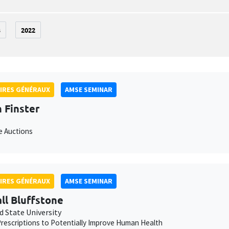
3
2022
IRES GÉNÉRAUX
AMSE SEMINAR
 Finster
e Auctions
IRES GÉNÉRAUX
AMSE SEMINAR
ll Bluffstone
d State University
rescriptions to Potentially Improve Human Health