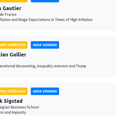
 Gautier
de France
nflation and Wage Expectations in Times of High Inflation
IRES GÉNÉRAUX
AMSE SEMINAR
tian Gollier
erational discounting, inequality aversion and Trump
IRES GÉNÉRAUX
AMSE SEMINAR
k Sigstad
egian Business School
on and Impunity