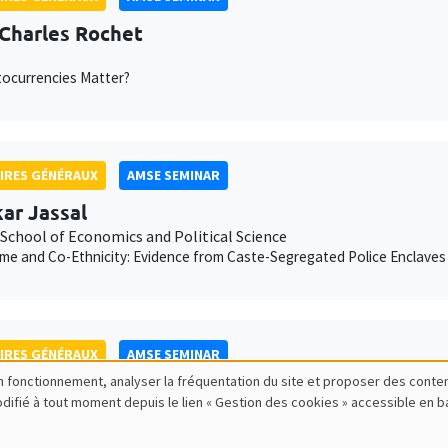
Charles Rochet
ocurrencies Matter?
IRES GÉNÉRAUX
AMSE SEMINAR
kar Jassal
School of Economics and Political Science
me and Co-Ethnicity: Evidence from Caste-Segregated Police Enclaves 
IRES GÉNÉRAUX
AMSE SEMINAR
bon fonctionnement, analyser la fréquentation du site et proposer des conte
n Weibull
modifié à tout moment depuis le lien « Gestion des cookies » accessible en 
lm School of Economics
olitical economy of democracy in higher dimensions