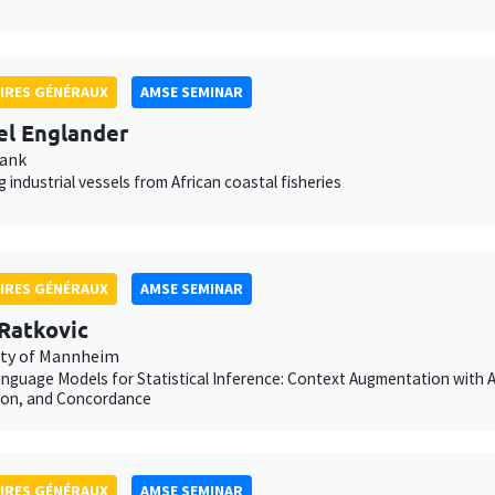
IRES GÉNÉRAUX
AMSE SEMINAR
el Englander
Bank
g industrial vessels from African coastal fisheries
IRES GÉNÉRAUX
AMSE SEMINAR
Ratkovic
ity of Mannheim
nguage Models for Statistical Inference: Context Augmentation with 
ion, and Concordance
IRES GÉNÉRAUX
AMSE SEMINAR