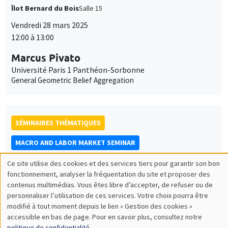
Îlot Bernard du Bois
Salle 15
Vendredi 28 mars 2025
12:00 à 13:00
Marcus Pivato
Université Paris 1 Panthéon-Sorbonne
General Geometric Belief Aggregation
SÉMINAIRES THÉMATIQUES
MACRO AND LABOR MARKET SEMINAR
Îlot Bernard du Bois
Salle 16
Ce site utilise des cookies et des services tiers pour garantir son bon
Utilisation
fonctionnement, analyser la fréquentation du site et proposer des
Vendredi 4 avril 2025
contenus multimédias. Vous êtes libre d’accepter, de refuser ou de
12:30 à 13:30
des
personnaliser l’utilisation de ces services. Votre choix pourra être
modifié à tout moment depuis le lien « Gestion des cookies »
données
Wilhelm Kohler
accessible en bas de page. Pour en savoir plus, consultez notre
University of Tübingen
politique de confidentialité
.