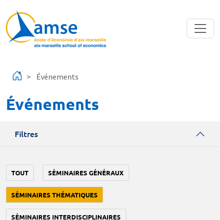
Aller au contenu principal
Événements
Événements
Filtres
TOUT
SÉMINAIRES GÉNÉRAUX
SÉMINAIRES THÉMATIQUES
SÉMINAIRES INTERDISCIPLINAIRES