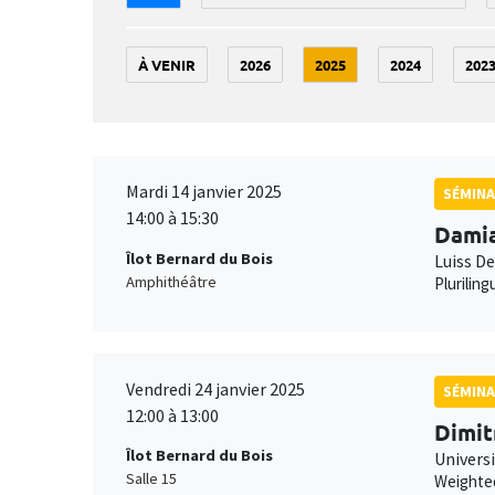
À VENIR
2026
2025
2024
202
Mardi 14 janvier 2025
SÉMINA
14:00 à 15:30
Dami
Îlot Bernard du Bois
Luiss D
Amphithéâtre
Plurilin
Vendredi 24 janvier 2025
SÉMINA
12:00 à 13:00
Dimit
Îlot Bernard du Bois
Universi
Salle 15
Weighted