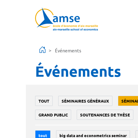
Aller au contenu principal
Événements
Événements
TOUT
SÉMINAIRES GÉNÉRAUX
SÉMINA
GRAND PUBLIC
SOUTENANCES DE THÈSE
tout
big data and econometrics seminar