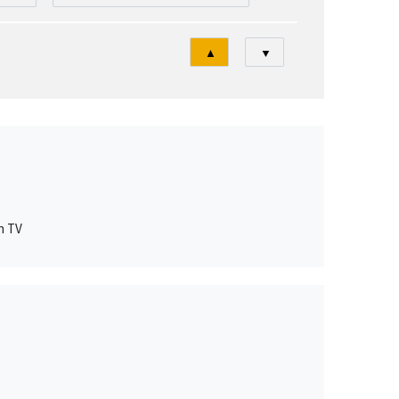
Tri
▲
▼
n TV