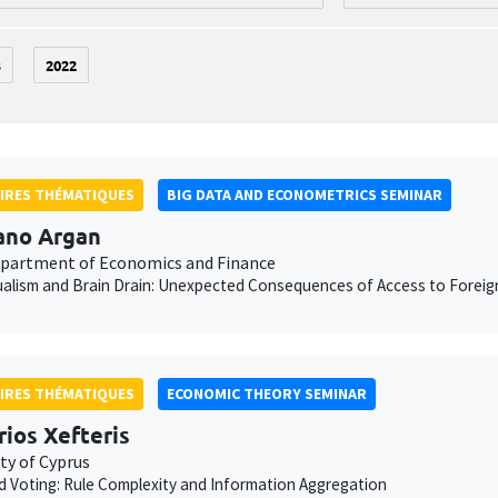
3
2022
IRES THÉMATIQUES
BIG DATA AND ECONOMETRICS SEMINAR
ano Argan
epartment of Economics and Finance
gualism and Brain Drain: Unexpected Consequences of Access to Foreig
IRES THÉMATIQUES
ECONOMIC THEORY SEMINAR
rios Xefteris
ty of Cyprus
 Voting: Rule Complexity and Information Aggregation