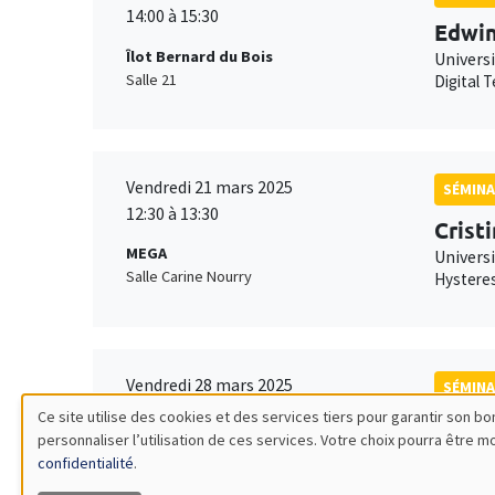
14:00 à 15:30
Edwin
Îlot Bernard du Bois
Univers
Salle 21
Digital 
Vendredi 21 mars 2025
SÉMINA
12:30 à 13:30
Crist
MEGA
Universi
Salle Carine Nourry
Hysteres
Vendredi 28 mars 2025
SÉMINA
12:00 à 13:00
Ce site utilise des cookies et des services tiers pour garantir son 
Marcu
personnaliser l’utilisation de ces services. Votre choix pourra être 
Utilisation
Îlot Bernard du Bois
Univers
confidentialité
.
Salle 15
General 