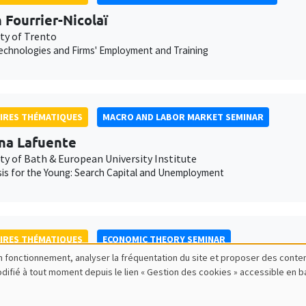
 Fourrier-Nicolaï
ity of Trento
Technologies and Firms' Employment and Training
IRES THÉMATIQUES
MACRO AND LABOR MARKET SEMINAR
ina Lafuente
ty of Bath & European University Institute
is for the Young: Search Capital and Unemployment
IRES THÉMATIQUES
ECONOMIC THEORY SEMINAR
bon fonctionnement, analyser la fréquentation du site et proposer des conte
s Pivato
modifié à tout moment depuis le lien « Gestion des cookies » accessible en 
ité Paris 1 Panthéon-Sorbonne
Geometric Belief Aggregation