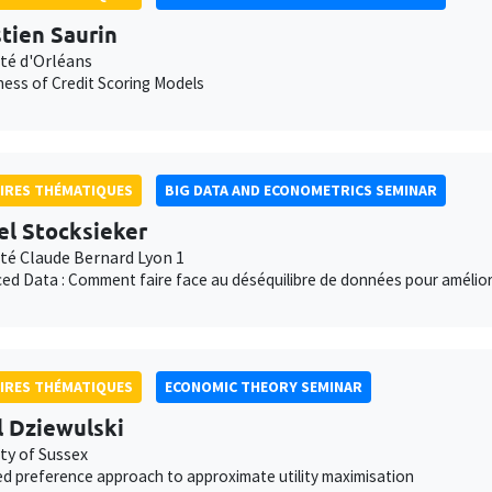
tien Saurin
ité d'Orléans
ness of Credit Scoring Models
IRES THÉMATIQUES
BIG DATA AND ECONOMETRICS SEMINAR
l Stocksieker
ité Claude Bernard Lyon 1
ed Data : Comment faire face au déséquilibre de données pour amélior
IRES THÉMATIQUES
ECONOMIC THEORY SEMINAR
 Dziewulski
ty of Sussex
ed preference approach to approximate utility maximisation