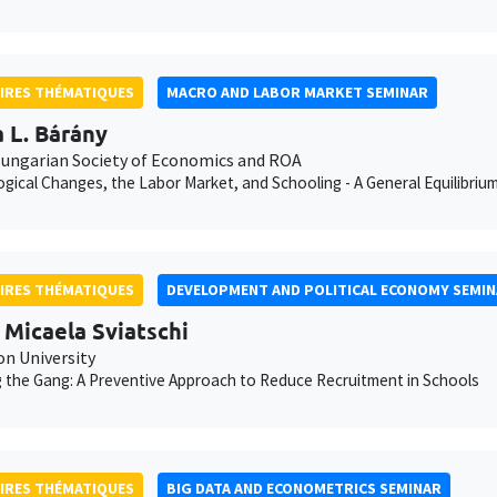
IRES THÉMATIQUES
MACRO AND LABOR MARKET SEMINAR
a L. Bárány
ungarian Society of Economics and ROA
gical Changes, the Labor Market, and Schooling - A General Equilibrium 
IRES THÉMATIQUES
DEVELOPMENT AND POLITICAL ECONOMY SEMI
 Micaela Sviatschi
on University
 the Gang: A Preventive Approach to Reduce Recruitment in Schools
IRES THÉMATIQUES
BIG DATA AND ECONOMETRICS SEMINAR