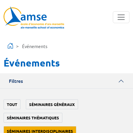
Aller au contenu principal
Événements
Événements
Filtres
TOUT
SÉMINAIRES GÉNÉRAUX
SÉMINAIRES THÉMATIQUES
SÉMINAIRES INTERDISCIPLINAIRES