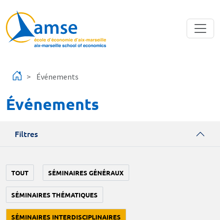
Aller au contenu principal
Événements
Événements
Filtres
TOUT
SÉMINAIRES GÉNÉRAUX
SÉMINAIRES THÉMATIQUES
SÉMINAIRES INTERDISCIPLINAIRES