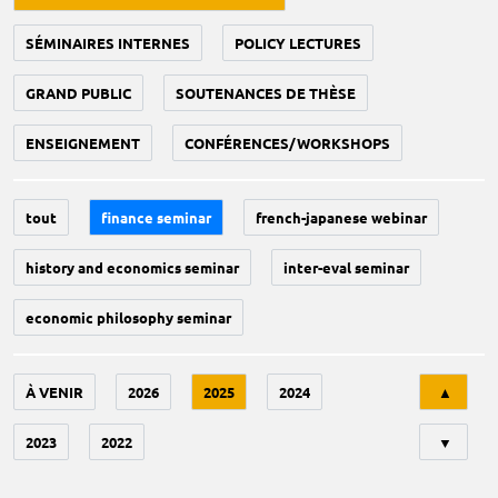
SÉMINAIRES INTERNES
POLICY LECTURES
GRAND PUBLIC
SOUTENANCES DE THÈSE
ENSEIGNEMENT
CONFÉRENCES/WORKSHOPS
tout
finance seminar
french-japanese webinar
history and economics seminar
inter-eval seminar
economic philosophy seminar
Tri
À VENIR
2026
2025
2024
▲
2023
2022
▼