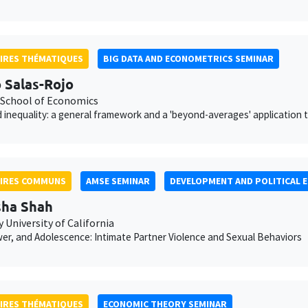
IRES THÉMATIQUES
BIG DATA AND ECONOMETRICS SEMINAR
 Salas-Rojo
School of Economics
d inequality: a general framework and a 'beyond-averages' application 
AIRES COMMUNS
AMSE SEMINAR
DEVELOPMENT AND POLITICAL 
ha Shah
 University of California
er, and Adolescence: Intimate Partner Violence and Sexual Behaviors
IRES THÉMATIQUES
ECONOMIC THEORY SEMINAR