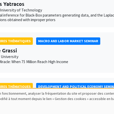
s Yatracos
University of Technology
cal inference for Black-Box parameters generating data, and the Laplacia
tions obtained with improper priors
IRES THÉMATIQUES
MACRO AND LABOR MARKET SEMINAR
e Grassi
 University
iracle: When 75 Million Reach High Income
IRES THÉMATIQUES
DEVELOPMENT AND POLITICAL ECONOMY SEMI
bon fonctionnement, analyser la fréquentation du site et proposer des conte
 Langlotz
modifié à tout moment depuis le lien « Gestion des cookies » accessible en 
ity of Goettingen
st Propaganda