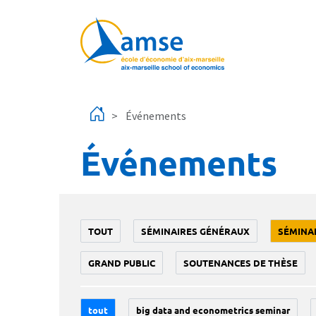
Aller au contenu principal
Événements
Événements
TOUT
SÉMINAIRES GÉNÉRAUX
SÉMINA
GRAND PUBLIC
SOUTENANCES DE THÈSE
tout
big data and econometrics seminar