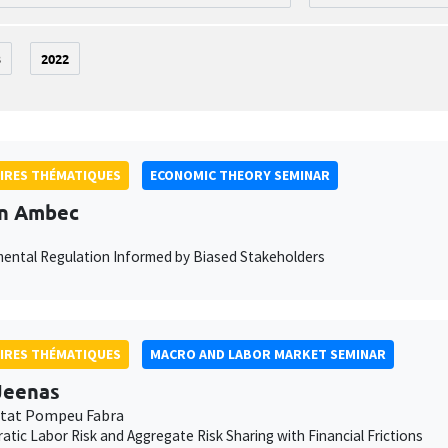
3
2022
IRES THÉMATIQUES
ECONOMIC THEORY SEMINAR
an Ambec
ental Regulation Informed by Biased Stakeholders
IRES THÉMATIQUES
MACRO AND LABOR MARKET SEMINAR
 Jeenas
itat Pompeu Fabra
ratic Labor Risk and Aggregate Risk Sharing with Financial Frictions