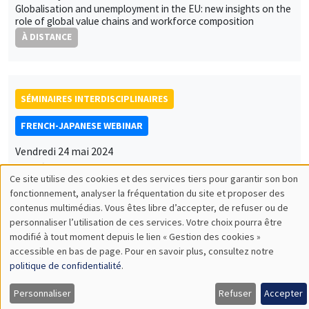
Globalisation and unemployment in the EU: new insights on the
role of global value chains and workforce composition
À DISTANCE
SÉMINAIRES INTERDISCIPLINAIRES
FRENCH-JAPANESE WEBINAR
Vendredi 24 mai 2024
11:00 à 12:00
Yuki Masujima
Deloitte Tohmatsu Financial Advisory LLC
Drivers of Post-Pandemic Currency Movement: Recurring
Impacts of Sovereign Risks and Oil Prices
À DISTANCE