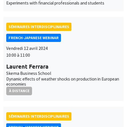
Experiments with financial professionals and students
SÉMINAIRES INTERDISCIPLINAIRES
FRENCH-JAPANESE WEBINAR
Vendredi 12 avril 2024
Ce site utilise des cookies et des services tiers pour garantir son bon
Utilisation
10:00 à 11:00
fonctionnement, analyser la fréquentation du site et proposer des
contenus multimédias. Vous êtes libre d’accepter, de refuser ou de
des
Laurent Ferrara
personnaliser l’utilisation de ces services. Votre choix pourra être
modifié à tout moment depuis le lien « Gestion des cookies »
Skema Business School
données
accessible en bas de page. Pour en savoir plus, consultez notre
Dynamic effects of weather shocks on production in European
personnelles
economies
politique de confidentialité
.
À DISTANCE
et
Personnaliser
Refuser
Accepter
des
cookies
SÉMINAIRES INTERDISCIPLINAIRES