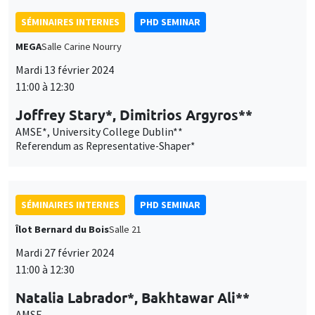
AMSE*, University College Dublin**
Referendum as Representative-Shaper*
SÉMINAIRES INTERNES
PHD SEMINAR
Îlot Bernard du Bois
Salle 21
Mardi 27 février 2024
11:00 à 12:30
Natalia Labrador*, Bakhtawar Ali**
AMSE
Weather shocks and delegation of authority in agricultural
decision making: Evidence from Malawi*
SÉMINAIRES INTERNES
PHD SEMINAR
MEGA
Salle Carine Nourry