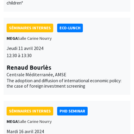
Renaud Bourlès
Centrale Méditerranée, AMSE
The adoption and diffusion of international economic policy:
the case of foreign investment screening
SÉMINAIRES INTERNES
PHD SEMINAR
MEGA
Salle Carine Nourry
Mardi 16 avril 2024
11:00 à 12:30
Nicolas Posso Gonzalez*, Mathilde
Esposito**
AMSE
Do Health effects of exposure to air pollution differ by
deprivation level? Evidence from French urban areas*