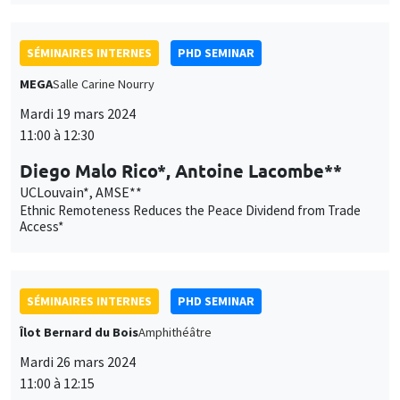
Diego Malo Rico*, Antoine Lacombe**
UCLouvain*, AMSE**
Ethnic Remoteness Reduces the Peace Dividend from Trade
Access*
SÉMINAIRES INTERNES
PHD SEMINAR
Îlot Bernard du Bois
Amphithéâtre
Mardi 26 mars 2024
11:00 à 12:15
Simon Rebeyrolles*, Nathan Vieira**
AMSE
What trajectories for social housing tenant ? Evidence from
France*
ANNULÉ
SÉMINAIRES INTERNES
ECO-LUNCH