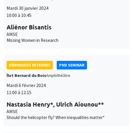
SÉMINAIRES INTERNES
PHD SEMINAR
Îlot Bernard du Bois
Amphithéâtre
Mardi 6 février 2024
11:00 à 12:15
Nastasia Henry*, Ulrich Aiounou**
AMSE
Should the helicopter fly? When inequalities matter*
SÉMINAIRES INTERNES
PHD SEMINAR
MEGA
Salle Carine Nourry
Mardi 13 février 2024
11:00 à 12:30
Joffrey Stary*, Dimitrios Argyros**