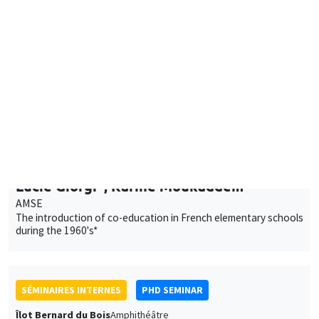
Mardi 23 janvier 2024
11:00 à 12:30
Lucie Giorgi*, Karine Moukaddem**
AMSE
The introduction of co-education in French elementary schools
during the 1960's*
SÉMINAIRES INTERNES
PHD SEMINAR
Îlot Bernard du Bois
Amphithéâtre
Mardi 30 janvier 2024
10:00 à 10:45
Aliénor Bisantis
AMSE
Missing Women in Research