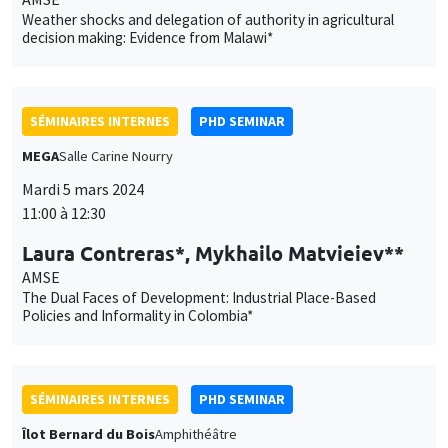
Mardi 5 mars 2024
11:00 à 12:30
Laura Contreras*, Mykhailo Matvieiev**
AMSE
The Dual Faces of Development: Industrial Place-Based
Policies and Informality in Colombia*
SÉMINAIRES INTERNES
PHD SEMINAR
Îlot Bernard du Bois
Amphithéâtre
Mardi 12 mars 2024
11:00 à 12:30
Ali Adeli*, Mathis Preti**
AMU*, AMSE**
Exploring Effort in Neuroeconomics: A Review and Quantitative
Examination*