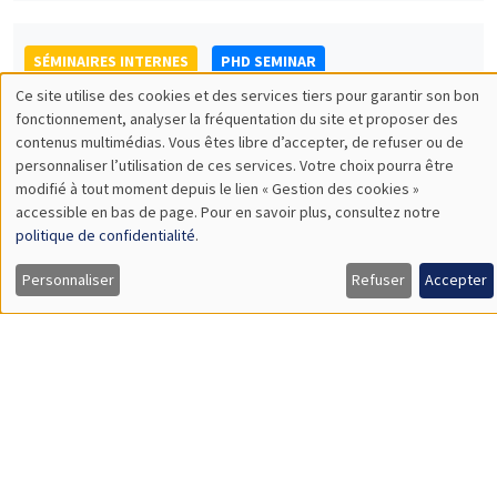
Philippine Escudié*, Emma Paladino**
AMSE
Addictive behavior in a network*
SÉMINAIRES INTERNES
PHD SEMINAR
MEGA
Salle Carine Nourry
Mardi 30 avril 2024
11:00 à 12:15
Kla Kouadio*, Valentin Burban**
AMSE*, Banque de France, AMSE**
Minimum wage and racial marriage gap*
Load More