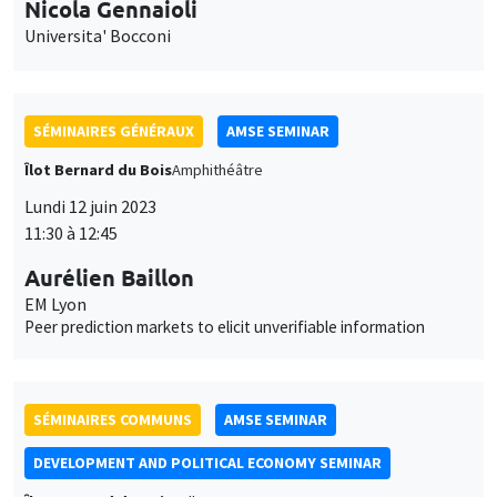
Îlot Bernard du Bois
Amphithéâtre
Lundi 12 juin 2023
11:30 à 12:45
Aurélien Baillon
EM Lyon
Peer prediction markets to elicit unverifiable information
SÉMINAIRES COMMUNS
AMSE SEMINAR
DEVELOPMENT AND POLITICAL ECONOMY SEMINAR
Îlot Bernard du Bois
Salle 24
Vendredi 16 juin 2023
13:15 à 14:30
Jean-Paul Carvalho
University of Oxford
Zero-sum thinking, the evolution of effort-suppressing beliefs,