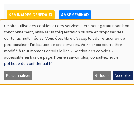
Melanie Meng Xue
LSE
Values of China
SÉMINAIRES GÉNÉRAUX
AMSE SEMINAR
Îlot Bernard du Bois
Amphithéâtre
Lundi 20 novembre 2023
11:30 à 12:45
Gianmarco Ottaviano
Bocconi University
Rethinking Revealed Comparative Advantage with Micro and
Macro Data
Load More