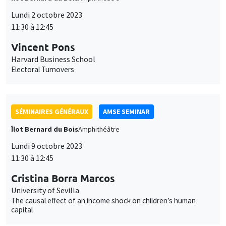
des
cookies
SÉMINAIRES GÉNÉRAUX
AMSE SEMINAR
Îlot Bernard du Bois
Amphithéâtre
Lundi 9 octobre 2023
11:30 à 12:45
Cristina Borra Marcos
University of Sevilla
The causal effect of an income shock on children’s human
capital
SÉMINAIRES COMMUNS
AMSE LECTURE
DEVELOPMENT AND POLITICAL ECONOMY SEMINAR
MEGA
Salle Carine Nourry