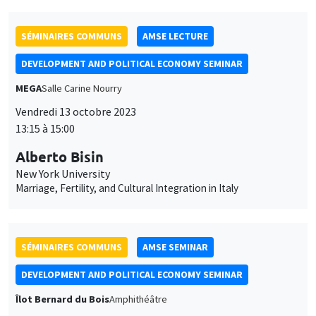
Vendredi 13 octobre 2023
13:15 à 15:00
Alberto Bisin
New York University
Marriage, Fertility, and Cultural Integration in Italy
SÉMINAIRES COMMUNS
AMSE SEMINAR
DEVELOPMENT AND POLITICAL ECONOMY SEMINAR
Îlot Bernard du Bois
Amphithéâtre
Lundi 16 octobre 2023
11:30 à 12:45
Belinda Archibong
Columbia University
Information Frictions and Gender Inequality in Online Labor
Markets