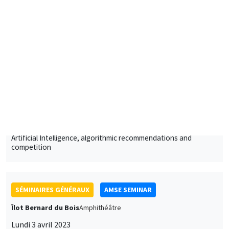
Lundi 13 mars 2023
11:30 à 12:45
Giacomo Calzolari
European University Institute
Artificial Intelligence, algorithmic recommendations and
competition
SÉMINAIRES GÉNÉRAUX
AMSE SEMINAR
Îlot Bernard du Bois
Amphithéâtre
Lundi 3 avril 2023
11:30 à 12:45
Alessandra Casarico
Bocconi University
Pay me if I quit. Maternal employment and firm level responses
À DISTANCE