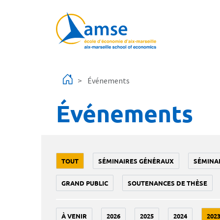
Aller au contenu principal
Événements
Événements
TOUT
SÉMINAIRES GÉNÉRAUX
SÉMINA
GRAND PUBLIC
SOUTENANCES DE THÈSE
À VENIR
2026
2025
2024
202