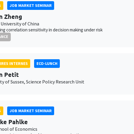
S
JOB MARKET SEMINAR
n Zheng
University of China
ng correlation sensitivity in decision making under risk
ANCE
IRES INTERNES
ECO-LUNCH
n Petit
ty of Sussex, Science Policy Research Unit
S
JOB MARKET SEMINAR
ke Pahlke
chool of Economics