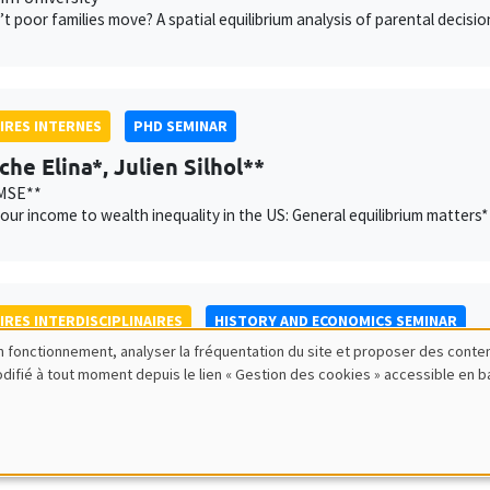
t poor families move? A spatial equilibrium analysis of parental decisio
IRES INTERNES
PHD SEMINAR
che Elina*, Julien Silhol**
MSE**
our income to wealth inequality in the US: General equilibrium matters*
IRES INTERDISCIPLINAIRES
HISTORY AND ECONOMICS SEMINAR
bon fonctionnement, analyser la fréquentation du site et proposer des conte
a Jaaidane
modifié à tout moment depuis le lien « Gestion des cookies » accessible en 
ité de Lille, CNRS, IESEG School of Management, UMR 9221 LEM, 
anthéon Assas
king, reform and conflict: French Parliaments at the end of the Old R