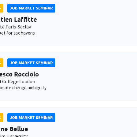
S
JOB MARKET SEMINAR
tien Laffitte
té Paris-Saclay
et for tax havens
S
JOB MARKET SEMINAR
esco Rocciolo
l College London
climate change ambiguity
S
JOB MARKET SEMINAR
ne Bellue
m University