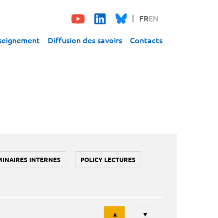
FR
EN
seignement
Diffusion des savoirs
Contacts
MINAIRES INTERNES
POLICY LECTURES
Tri
▲
▼