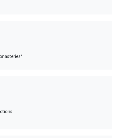
onasteries*
ctions