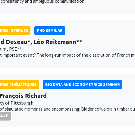
 consistency and ambiguous communication
IRES INTERNES
PHD SEMINAR
d Deseau*, Léo Reitzmann**
in*, PSE**
 important event? The long-run impact of the dissolution of French m
IRES THÉMATIQUES
BIG DATA AND ECONOMETRICS SEMINAR
François Richard
ity of Pittsburgh
f simulated moments and encompassing: Bidder collusion in timber au
ANCE