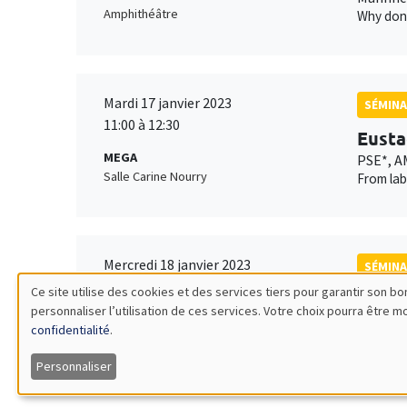
Amphithéâtre
Why don’
Mardi 17 janvier 2023
SÉMINA
11:00 à 12:30
Eusta
MEGA
PSE*, A
Salle Carine Nourry
From lab
Mercredi 18 janvier 2023
SÉMINA
14:30 à 16:00
Ce site utilise des cookies et des services tiers pour garantir son 
Touri
personnaliser l’utilisation de ces services. Votre choix pourra être 
Utilisation
Îlot Bernard du Bois
Univers
confidentialité
.
Amphithéâtre
Paris P
des
Rent-see
Personnaliser