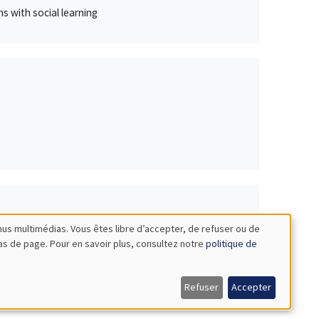
ns with social learning
nus multimédias. Vous êtes libre d’accepter, de refuser ou de
bas de page. Pour en savoir plus, consultez notre
politique de
Lille Economie Management & CRED, Université
egime
Refuser
Accepter