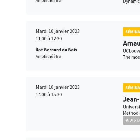
Amphithéâtre
Dynamic
Mardi 10 janvier 2023
SÉMINA
11:00 à 12:30
Arnau
Îlot Bernard du Bois
UCLouva
Amphithéâtre
The most
Mardi 10 janvier 2023
SÉMINA
14:00 à 15:30
Jean-
Univers
Method o
À DIST