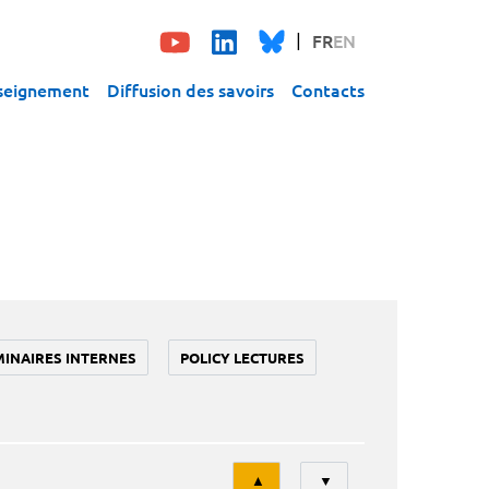
FR
EN
seignement
Diffusion des savoirs
Contacts
MINAIRES INTERNES
POLICY LECTURES
Tri
▲
▼