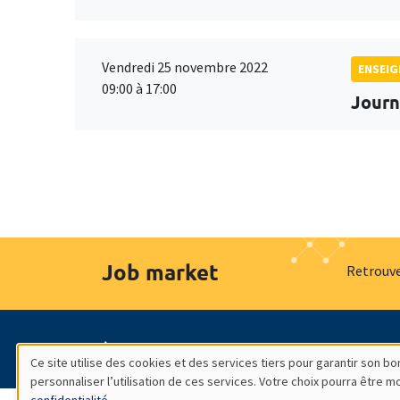
Vendredi 25 novembre 2022
ENSEI
09:00 à 17:00
Journ
Job market
Retrouve
À propos
Nos engagements
Hommage à
Ce site utilise des cookies et des services tiers pour garantir son 
personnaliser l’utilisation de ces services. Votre choix pourra être 
Utilisation
confidentialité
.