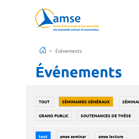
Aller au contenu principal
Événements
Événements
TOUT
SÉMINAIRES GÉNÉRAUX
SÉMINA
GRAND PUBLIC
SOUTENANCES DE THÈSE
tout
amse seminar
amse lecture