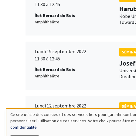
11:30 à 12:45
Harut
Îlot Bernard du Bois
Kobe Uni
Amphithéâtre
Toward a
Lundi 19 septembre 2022
SÉMINA
11:30 à 12:45
Josef
Îlot Bernard du Bois
Universi
Amphithéâtre
Duration
Lundi 12 septembre 2022
SÉMINA
11:30 à 12:45
Ce site utilise des cookies et des services tiers pour garantir son 
Fanny
personnaliser l’utilisation de ces services. Votre choix pourra être 
Utilisation
Îlot Bernard du Bois
PSE, vi
confidentialité
.
Amphithéâtre
Bad’ oil