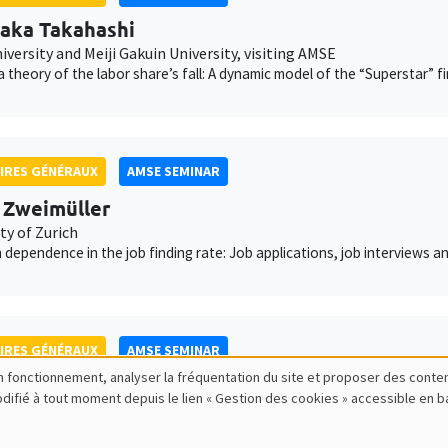
aka Takahashi
versity and Meiji Gakuin University, visiting AMSE
 theory of the labor share’s fall: A dynamic model of the “Superstar” f
IRES GÉNÉRAUX
AMSE SEMINAR
 Zweimüller
ty of Zurich
 dependence in the job finding rate: Job applications, job interviews an
IRES GÉNÉRAUX
AMSE SEMINAR
bon fonctionnement, analyser la fréquentation du site et proposer des conte
 Henriet
modifié à tout moment depuis le lien « Gestion des cookies » accessible en 
siting AMSE
, ’worse’ oil and carbon misallocation