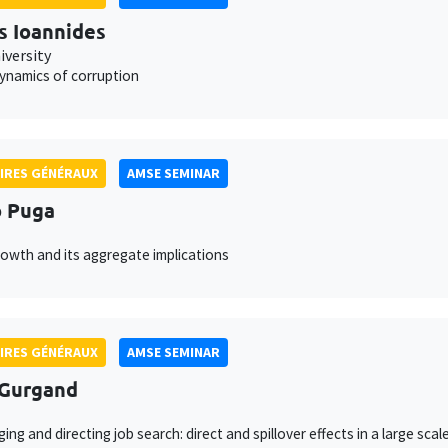
s Ioannides
iversity
ynamics of corruption
IRES GÉNÉRAUX
AMSE SEMINAR
 Puga
owth and its aggregate implications
IRES GÉNÉRAUX
AMSE SEMINAR
 Gurgand
ing and directing job search: direct and spillover effects in a large sca