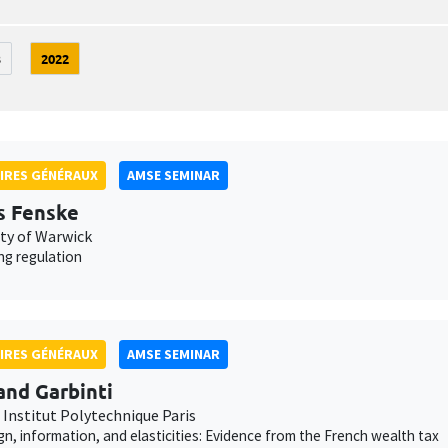
3
2022
IRES GÉNÉRAUX
AMSE SEMINAR
s Fenske
ity of Warwick
ng regulation
IRES GÉNÉRAUX
AMSE SEMINAR
and Garbinti
 Institut Polytechnique Paris
gn, information, and elasticities: Evidence from the French wealth tax