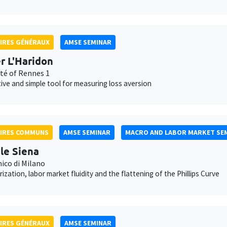
IRES GÉNÉRAUX
AMSE SEMINAR
er L'Haridon
ité of Rennes 1
tive and simple tool for measuring loss aversion
AIRES COMMUNS
AMSE SEMINAR
MACRO AND LABOR MARKET SE
le Siena
ico di Milano
ization, labor market fluidity and the flattening of the Phillips Curve
IRES GÉNÉRAUX
AMSE SEMINAR