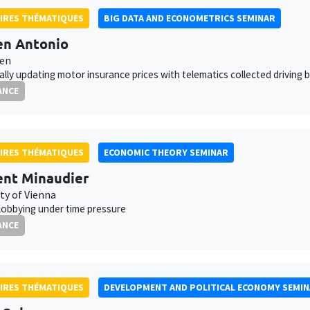
IRES THÉMATIQUES
BIG DATA AND ECONOMETRICS SEMINAR
en Antonio
ven
lly updating motor insurance prices with telematics collected driving 
ANCE
IRES THÉMATIQUES
ECONOMIC THEORY SEMINAR
nt Minaudier
ty of Vienna
 lobbying under time pressure
ANCE
IRES THÉMATIQUES
DEVELOPMENT AND POLITICAL ECONOMY SEMI