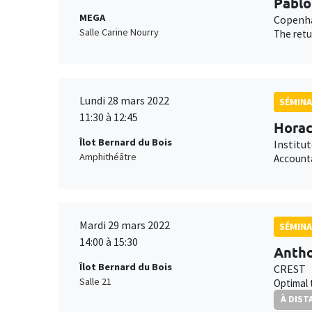
Pablo
MEGA
Copenha
Salle Carine Nourry
The retu
Lundi 28 mars 2022
SÉMIN
11:30 à 12:45
Horac
Îlot Bernard du Bois
Institu
Amphithéâtre
Accounta
Mardi 29 mars 2022
SÉMINA
14:00 à 15:30
Antho
Îlot Bernard du Bois
CREST
Salle 21
Optimal 
À DIST