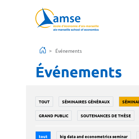
Aller au contenu principal
Événements
Événements
TOUT
SÉMINAIRES GÉNÉRAUX
SÉMINA
GRAND PUBLIC
SOUTENANCES DE THÈSE
tout
big data and econometrics seminar