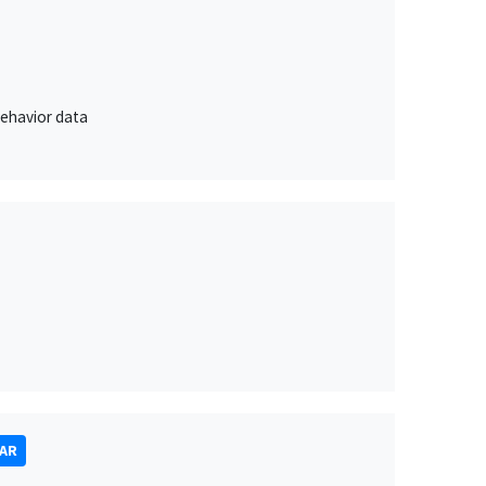
behavior data
NAR