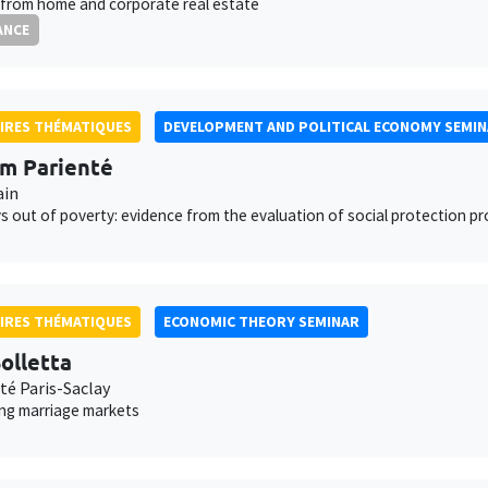
from home and corporate real estate
ANCE
IRES THÉMATIQUES
DEVELOPMENT AND POLITICAL ECONOMY SEMI
am Parienté
ain
 out of poverty: evidence from the evaluation of social protection p
IRES THÉMATIQUES
ECONOMIC THEORY SEMINAR
olletta
té Paris-Saclay
ing marriage markets