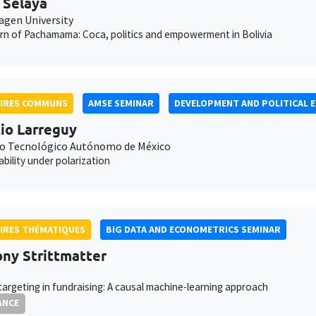
 Selaya
gen University
rn of Pachamama: Coca, politics and empowerment in Bolivia
AIRES COMMUNS
AMSE SEMINAR
DEVELOPMENT AND POLITICAL 
io Larreguy
to Tecnológico Autónomo de México
bility under polarization
IRES THÉMATIQUES
BIG DATA AND ECONOMETRICS SEMINAR
ny Strittmatter
targeting in fundraising: A causal machine-learning approach
ANCE