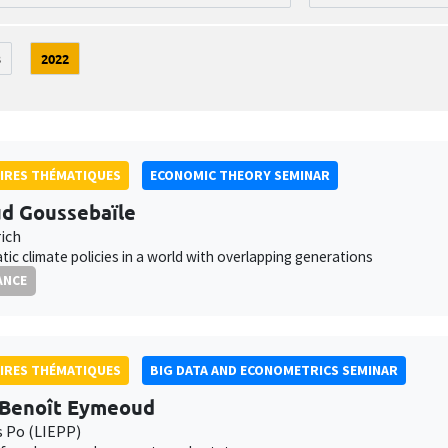
3
2022
IRES THÉMATIQUES
ECONOMIC THEORY SEMINAR
d Goussebaïle
ich
ic climate policies in a world with overlapping generations
ANCE
IRES THÉMATIQUES
BIG DATA AND ECONOMETRICS SEMINAR
-Benoît Eymeoud
s Po (LIEPP)