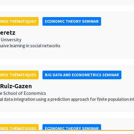
IRES THÉMATIQUES
ECONOMIC THEORY SEMINAR
eretz
 University
aïve learning in social networks
IRES THÉMATIQUES
BIG DATA AND ECONOMETRICS SEMINAR
Ruiz-Gazen
e School of Economics
cal data integration using a prediction approach for finite population i
IRES THÉMATIQUES
ECONOMIC THEORY SEMINAR