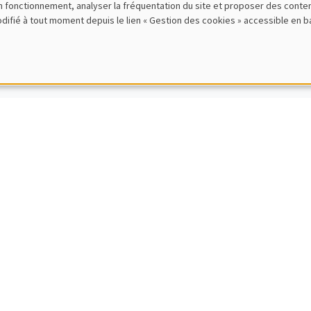
bon fonctionnement, analyser la fréquentation du site et proposer des conte
 Ziliotto
modifié à tout moment depuis le lien « Gestion des cookies » accessible en 
E, Paris Dauphine University
inequalities with known or unknown distributions
IRES THÉMATIQUES
DEVELOPMENT AND POLITICAL ECONOMY SEMI
Cajal Grossi
e Institute Geneva
g for trade partners in developing countries
IRES THÉMATIQUES
BIG DATA AND ECONOMETRICS SEMINAR
en Rombouts
usiness School
ven solutions for large-scale agile demand forecasting at digital platf