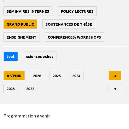
SÉMINAIRES INTERNES
POLICY LECTURES
GRAND PUBLIC
SOUTENANCES DE THÈSE
ENSEIGNEMENT
CONFÉRENCES/WORKSHOPS
tout
sciences echos
Tri
À VENIR
2026
2025
2024
▲
2023
2022
▼
Programmation à venir