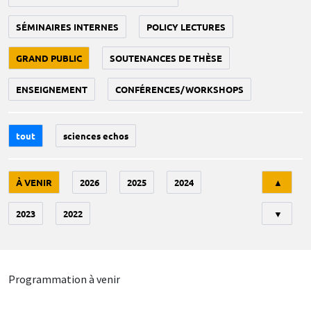
SÉMINAIRES INTERNES
POLICY LECTURES
GRAND PUBLIC
SOUTENANCES DE THÈSE
ENSEIGNEMENT
CONFÉRENCES/WORKSHOPS
tout
sciences echos
Tri
À VENIR
2026
2025
2024
▲
2023
2022
▼
Programmation à venir