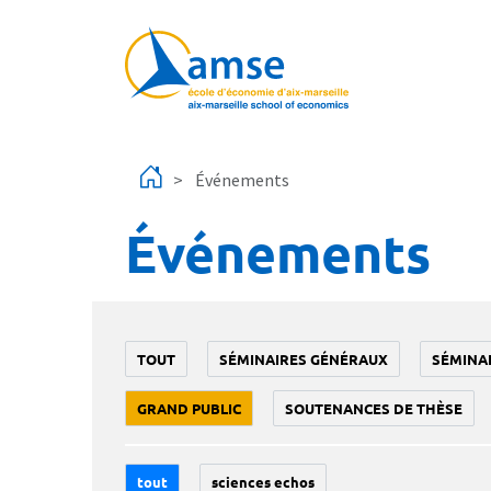
Aller au contenu principal
Événements
Événements
TOUT
SÉMINAIRES GÉNÉRAUX
SÉMINA
GRAND PUBLIC
SOUTENANCES DE THÈSE
tout
sciences echos