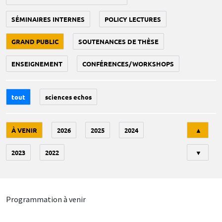
SÉMINAIRES INTERNES
POLICY LECTURES
GRAND PUBLIC
SOUTENANCES DE THÈSE
ENSEIGNEMENT
CONFÉRENCES/WORKSHOPS
tout
sciences echos
Tri
À VENIR
2026
2025
2024
▲
2023
2022
▼
Programmation à venir