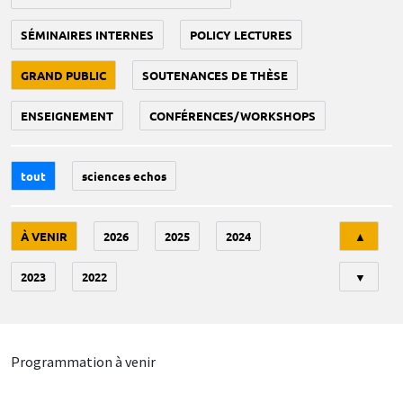
SÉMINAIRES INTERNES
POLICY LECTURES
GRAND PUBLIC
SOUTENANCES DE THÈSE
ENSEIGNEMENT
CONFÉRENCES/WORKSHOPS
tout
sciences echos
Tri
À VENIR
2026
2025
2024
▲
2023
2022
▼
Programmation à venir