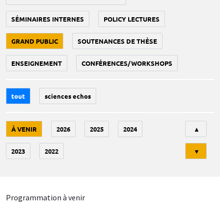
SÉMINAIRES INTERNES
POLICY LECTURES
GRAND PUBLIC
SOUTENANCES DE THÈSE
ENSEIGNEMENT
CONFÉRENCES/WORKSHOPS
tout
sciences echos
Tri
À VENIR
2026
2025
2024
▲
2023
2022
▼
Programmation à venir