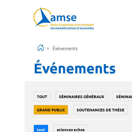
Aller au contenu principal
Événements
Événements
TOUT
SÉMINAIRES GÉNÉRAUX
SÉMINA
GRAND PUBLIC
SOUTENANCES DE THÈSE
tout
sciences echos