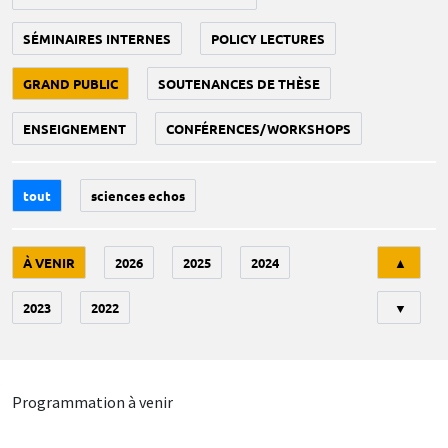
SÉMINAIRES INTERNES
POLICY LECTURES
GRAND PUBLIC
SOUTENANCES DE THÈSE
ENSEIGNEMENT
CONFÉRENCES/WORKSHOPS
tout
sciences echos
Tri
À VENIR
2026
2025
2024
▲
2023
2022
▼
Programmation à venir