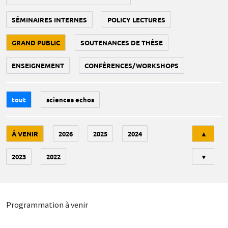
SÉMINAIRES INTERNES
POLICY LECTURES
GRAND PUBLIC
SOUTENANCES DE THÈSE
ENSEIGNEMENT
CONFÉRENCES/WORKSHOPS
tout
sciences echos
Tri
À VENIR
2026
2025
2024
▲
2023
2022
▼
Programmation à venir