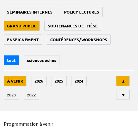
SÉMINAIRES INTERNES
POLICY LECTURES
GRAND PUBLIC
SOUTENANCES DE THÈSE
ENSEIGNEMENT
CONFÉRENCES/WORKSHOPS
tout
sciences echos
Tri
À VENIR
2026
2025
2024
▲
2023
2022
▼
Programmation à venir