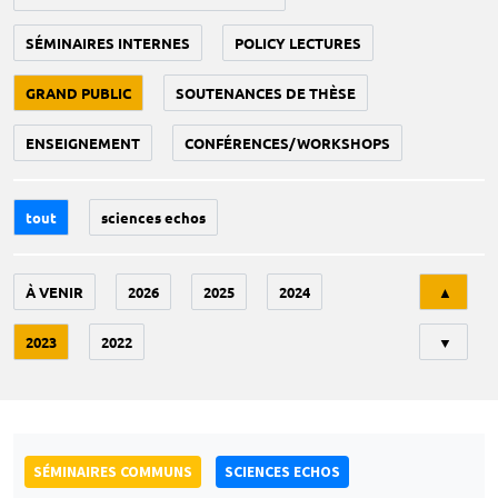
SÉMINAIRES INTERNES
POLICY LECTURES
GRAND PUBLIC
SOUTENANCES DE THÈSE
ENSEIGNEMENT
CONFÉRENCES/WORKSHOPS
tout
sciences echos
Tri
À VENIR
2026
2025
2024
▲
2023
2022
▼
SÉMINAIRES COMMUNS
SCIENCES ECHOS