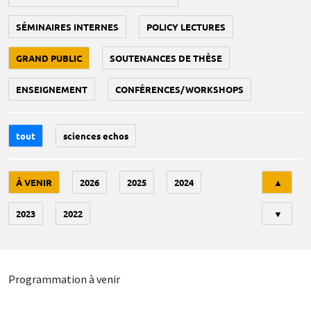
SÉMINAIRES INTERNES
POLICY LECTURES
GRAND PUBLIC
SOUTENANCES DE THÈSE
ENSEIGNEMENT
CONFÉRENCES/WORKSHOPS
tout
sciences echos
Tri
À VENIR
2026
2025
2024
▲
2023
2022
▼
Programmation à venir