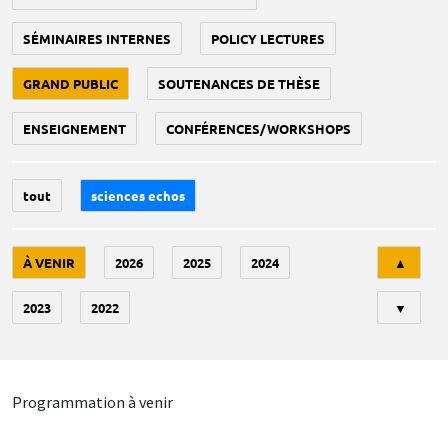
SÉMINAIRES INTERNES
POLICY LECTURES
GRAND PUBLIC
SOUTENANCES DE THÈSE
ENSEIGNEMENT
CONFÉRENCES/WORKSHOPS
tout
sciences echos
Tri
À VENIR
2026
2025
2024
▲
2023
2022
▼
Programmation à venir