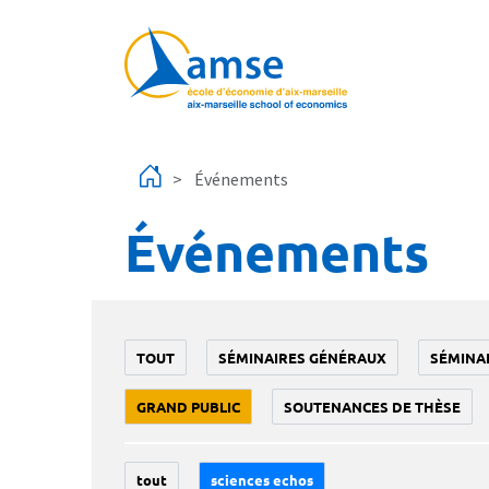
Aller au contenu principal
Événements
Événements
TOUT
SÉMINAIRES GÉNÉRAUX
SÉMINA
GRAND PUBLIC
SOUTENANCES DE THÈSE
tout
sciences echos