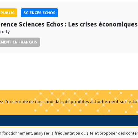
PUBLIC
SCIENCES ECHOS
rence Sciences Echos : Les crises économiques
oilly
MENT EN FRANÇAIS
z l'ensemble de nos candidats disponibles actuellement sur le J
Actualités
Offres d'emploi
Presse
Mentions légales
G
bon fonctionnement, analyser la fréquentation du site et proposer des conte