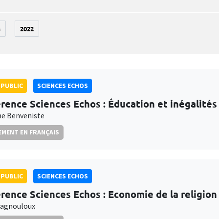
3
2022
PUBLIC
SCIENCES ECHOS
rence Sciences Echos : Éducation et inégalités
e Benveniste
MENT EN FRANÇAIS
PUBLIC
SCIENCES ECHOS
rence Sciences Echos : Economie de la religion
Magnouloux