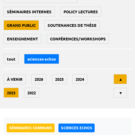
SÉMINAIRES INTERNES
POLICY LECTURES
GRAND PUBLIC
SOUTENANCES DE THÈSE
ENSEIGNEMENT
CONFÉRENCES/WORKSHOPS
tout
sciences echos
Tri
À VENIR
2026
2025
2024
▲
2023
2022
▼
SÉMINAIRES COMMUNS
SCIENCES ECHOS