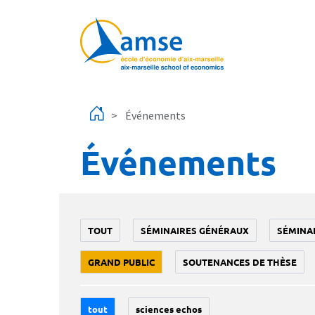
Aller au contenu principal
Événements
Événements
TOUT
SÉMINAIRES GÉNÉRAUX
SÉMINA
GRAND PUBLIC
SOUTENANCES DE THÈSE
tout
sciences echos