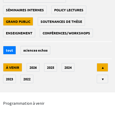
SÉMINAIRES INTERNES
POLICY LECTURES
GRAND PUBLIC
SOUTENANCES DE THÈSE
ENSEIGNEMENT
CONFÉRENCES/WORKSHOPS
tout
sciences echos
Tri
À VENIR
2026
2025
2024
▲
2023
2022
▼
Programmation à venir