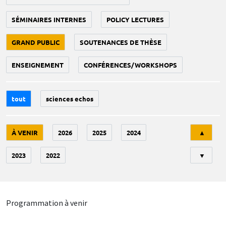
SÉMINAIRES INTERNES
POLICY LECTURES
GRAND PUBLIC
SOUTENANCES DE THÈSE
ENSEIGNEMENT
CONFÉRENCES/WORKSHOPS
tout
sciences echos
Tri
À VENIR
2026
2025
2024
▲
2023
2022
▼
Programmation à venir