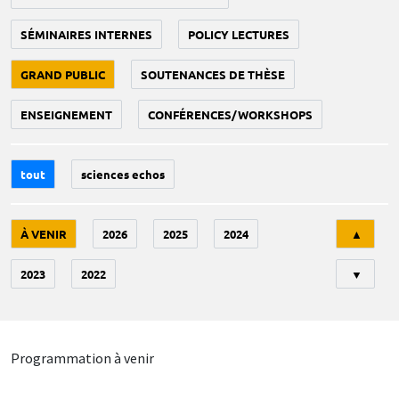
SÉMINAIRES INTERNES
POLICY LECTURES
GRAND PUBLIC
SOUTENANCES DE THÈSE
ENSEIGNEMENT
CONFÉRENCES/WORKSHOPS
tout
sciences echos
Tri
À VENIR
2026
2025
2024
▲
2023
2022
▼
Programmation à venir