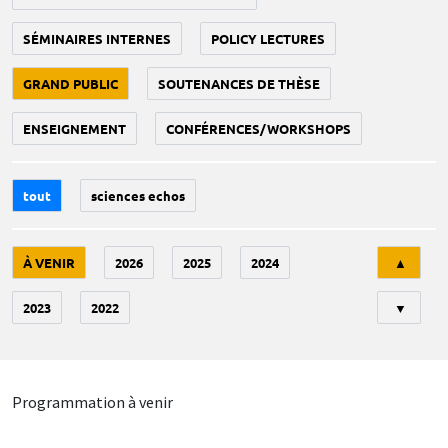
SÉMINAIRES INTERNES
POLICY LECTURES
GRAND PUBLIC
SOUTENANCES DE THÈSE
ENSEIGNEMENT
CONFÉRENCES/WORKSHOPS
tout
sciences echos
Tri
À VENIR
2026
2025
2024
▲
2023
2022
▼
Programmation à venir