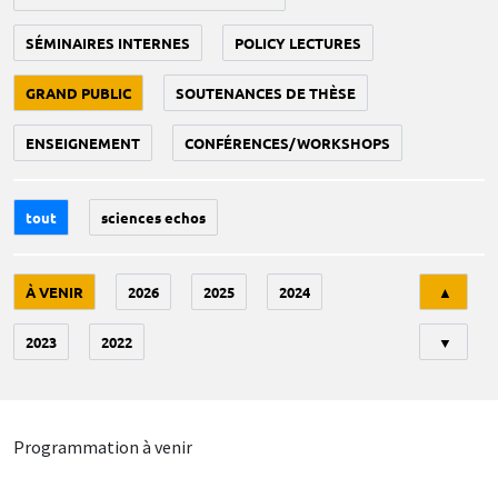
SÉMINAIRES INTERNES
POLICY LECTURES
GRAND PUBLIC
SOUTENANCES DE THÈSE
ENSEIGNEMENT
CONFÉRENCES/WORKSHOPS
tout
sciences echos
Tri
À VENIR
2026
2025
2024
▲
2023
2022
▼
Programmation à venir