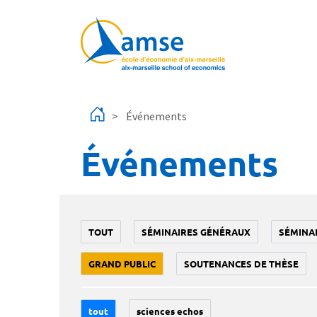
Aller au contenu principal
Événements
Événements
TOUT
SÉMINAIRES GÉNÉRAUX
SÉMINA
GRAND PUBLIC
SOUTENANCES DE THÈSE
tout
sciences echos