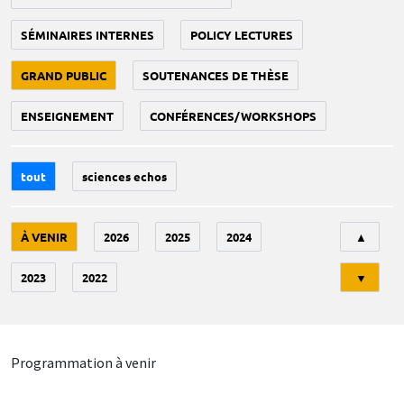
SÉMINAIRES INTERNES
POLICY LECTURES
GRAND PUBLIC
SOUTENANCES DE THÈSE
ENSEIGNEMENT
CONFÉRENCES/WORKSHOPS
tout
sciences echos
Tri
À VENIR
2026
2025
2024
▲
2023
2022
▼
Programmation à venir